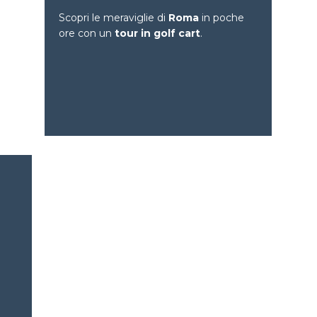
Scopri le meraviglie di
Roma
in poche
ore con un
tour in golf cart
.
Esplora Roma in poche
ore su ruote
Siamo un team appassionato di esperti del
turismo, dedicati a offrire esperienze uniche e