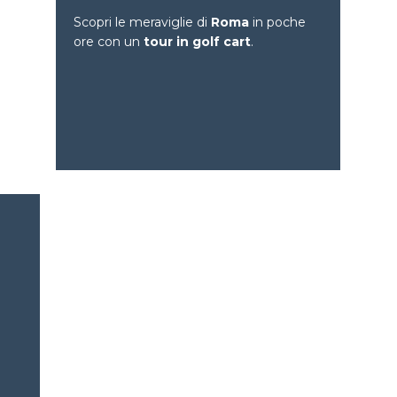
Scopri le meraviglie di
Roma
in poche
ore con un
tour in golf cart
.
Esplora Roma in poche
ore su ruote
Siamo un team appassionato di esperti del
turismo, dedicati a offrire esperienze uniche e